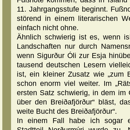
11. Jahrgangsstufe beginnt. Fußn
störend in einem literarischen 
einfach nicht ohne.
Ähnlich schwierig ist es, wenn i
Landschaften nur durch Namensn
wenn Sigurður Óli zur Esja hinüber
tausend deutschen Lesern vielle
ist, ein kleiner Zusatz wie „zum 
schon enorm viel weiter. Im „Rät
ersten Satz schwierig, in dem im O
über den Breiðafjörður“ bläst, das
weite Bucht des Breiðafjörður“.
In einem Fall habe ich sogar 
Stadtteil Norðurmýri wurde zu 