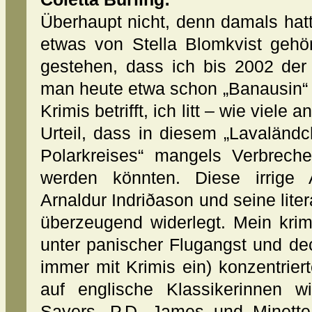
Überhaupt nicht, denn damals hat
etwas von Stella Blomkvist gehö
gestehen, dass ich bis 2002 de
man heute etwa schon „Banausin“ 
Krimis betrifft, ich litt – wie viel
Urteil, dass in diesem „Lavalän
Polarkreises“ mangels Verbrech
werden könnten. Diese irrige 
Arnaldur Indriðason und seine lite
überzeugend widerlegt. Mein krim
unter panischer Flugangst und de
immer mit Krimis ein) konzentrier
auf englische Klassikerinnen w
Sayers, P.D. James und Minette