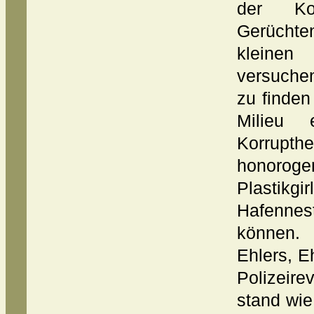
der Ko
Gerüchte
kleinen
versuche
zu finden
Milieu 
Korrupt
honorog
Plastik
Hafenne
können.
Ehlers, 
Polizeire
stand wie