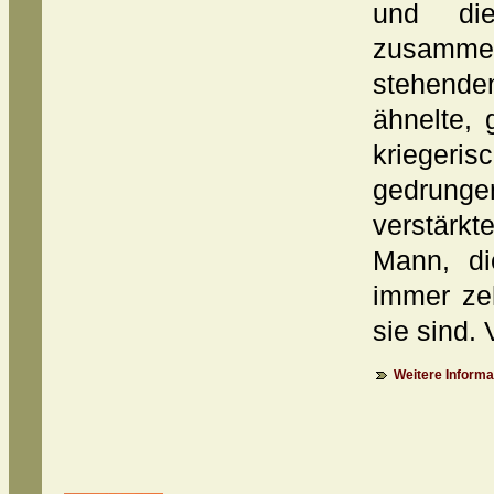
und die
zusamme
stehende
ähnelte,
kriegeri
gedrun
verstärk
Mann, di
immer ze
sie sind. 
Weitere Informat