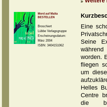
Weitere 
Mord auf Malta
Kurzbesc
BESTELLEN
Eine sch
Broschiert
Lübbe Verlagsgruppe
Privats
Erscheinungsdatum:
Seine Ex
März 2004
ISBN: 3404151062
während 
worden. E
fliegen s
um diese
aufzuklä
Helles B
Centre br
die b