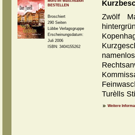
Mord im Waschsalon
Kurzbesc
BESTELLEN
Zwölf M
Broschiert
290 Seiten
hinter
Lübbe Verlagsgruppe
Kopenha
Erscheinungsdatum:
Juli 2006
Kurzge
ISBN: 3404155262
namenl
Rechtsa
Kommissar
Feinwas
Turèlls St
Weitere Informat