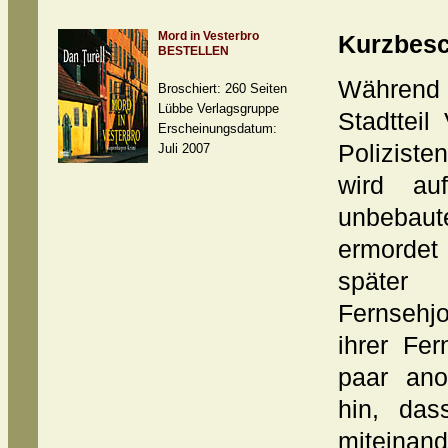
Mord in Vesterbro
Kurzbesc
BESTELLEN
Währen
Broschiert: 260 Seiten
Lübbe Verlagsgruppe
Stadttei
Erscheinungsdatum:
Poliziste
Juli 2007
wird au
unbebaut
ermorde
später
Fernsehj
ihrer Fer
paar ano
hin, da
miteinand