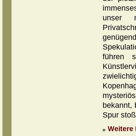
immense
unser n
Privatsch
genügend
Spekula
führen 
Künstle
zwieli
Kopenha
mysteri
bekannt, 
Spur stoße
Weitere 