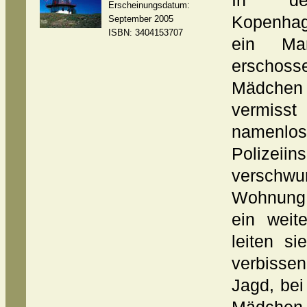
In dem
Erscheinungsdatum:
Kopenhag
September 2005
ISBN: 3404153707
ein Ma
erschosse
Mädchen
vermis
namenl
Polizeiin
verschw
Wohnung 
ein weit
leiten s
verbisse
Jagd, bei