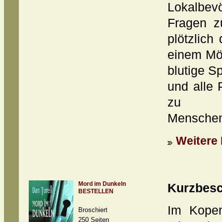
Lokalb
Fragen z
plötzlich
einem Mör
blutige S
und alle 
zu ei
Menschen
Weitere 
Mord im Dunkeln
Kurzbesc
BESTELLEN
Im Kopen
Broschiert
250 Seiten