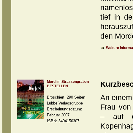
namenlos
tief in 
herauszu
den Morde
Weitere Informat
Mord im Strassengraben
Kurzbesc
BESTELLEN
An einem 
Broschiert: 290 Seiten
Lübbe Verlagsgruppe
Frau von 
Erscheinungsdatum:
– auf o
Februar 2007
ISBN: 3404156307
Kopenha