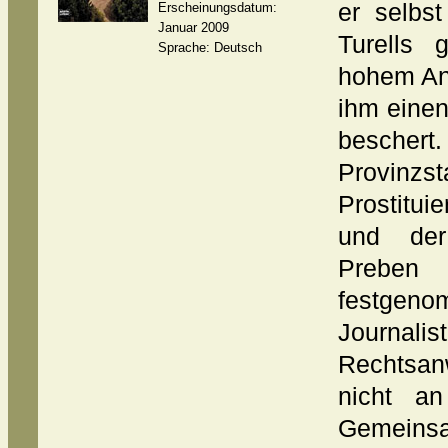
er selbst
Erscheinungsdatum:
Januar 2009
Turells g
Sprache: Deutsch
hohem An
ihm einen
beschert
Provinzs
Prostitui
und der
Preben
festgen
Journali
Rechtsan
nicht a
Gemeinsa