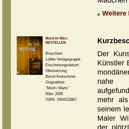
Mädchen a
Weitere 
Mord im März
Kurzbesc
BESTELLEN
Der Kuns
Broschiert
Lübbe Verlagsgruppe
Künstler 
Erscheinungsdatum:
mondänen
Übersetzung:
Bernd Kretschmer
nahe 
Originaltitel:
"Mord i Marts"
aufgefund
März 2005
mehr als
ISBN: 3404152867
seinem le
Maler Wi
der plötz