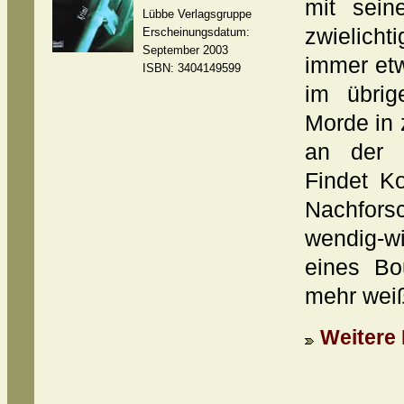
mit sei
Lübbe Verlagsgruppe
zwielich
Erscheinungsdatum:
September 2003
immer etw
ISBN: 3404149599
im übri
Morde in 
an der 
Findet K
Nachfors
wendig-
eines Bou
mehr weiß,
Weitere 