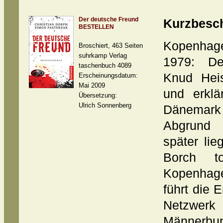
Der deutsche Freund
Kurzbesc
BESTELLEN
Kopenhag
Broschiert, 463 Seiten
suhrkamp Verlag
1979: De
taschenbuch 4089
Knud Heis
Erscheinungsdatum:
Mai 2009
und erklä
Übersetzung:
Ulrich Sonnenberg
Dänemark
Abgrund 
später li
Borch 
Kopenhage
führt die 
Netzwe
Männerb