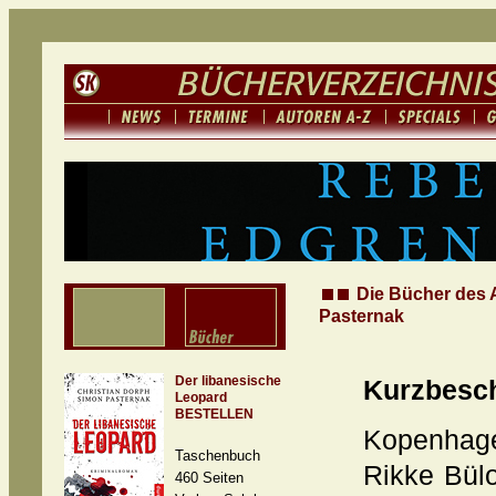
Die Bücher des 
Pasternak
Der libanesische
Kurzbesc
Leopard
BESTELLEN
Kopenhage
Taschenbuch
Rikke Bülo
460 Seiten