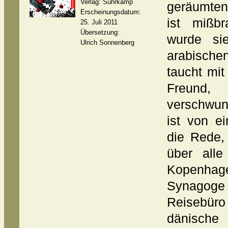
Verlag: Suhrkamp
geräumten
Erscheinungsdatum:
ist mißb
25. Juli 2011
Übersetzung:
wurde si
Ulrich Sonnenberg
arabischen
taucht mit
Freund, 
verschwun
ist von 
die Rede,
über alle
Kopenha
Synagog
Reisebüro
dänische 