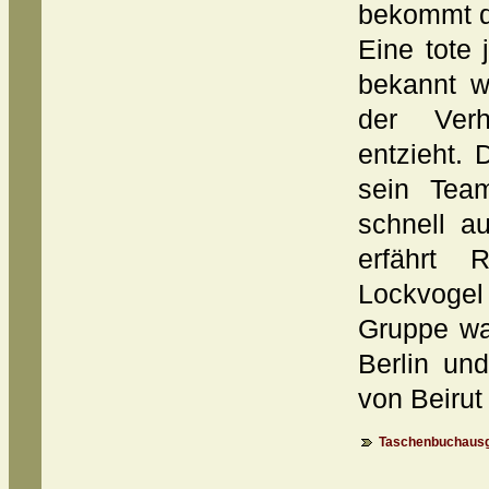
bekommt d
Eine tote 
bekannt w
der Verh
entzieht. 
sein Tea
schnell a
erfährt
Lockvogel
Gruppe war
Berlin und
von Beirut
Taschenbuchausg