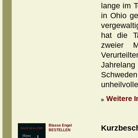
lange im T
in Ohio g
vergewalt
hat die Ta
zweier M
Verurteil
Jahrelan
Schwede
unheilvolle
Weitere I
Blasse Engel
Kurzbesc
BESTELLEN