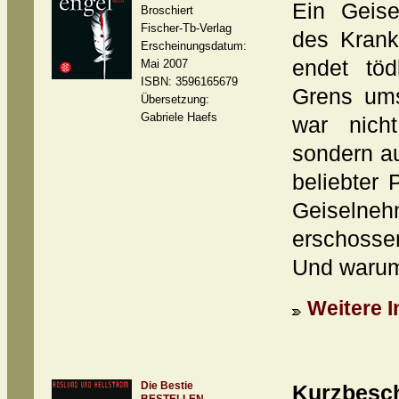
Ein Geise
Broschiert
Fischer-Tb-Verlag
des Krank
Erscheinungsdatum:
endet töd
Mai 2007
ISBN: 3596165679
Grens ums
Übersetzung:
Gabriele Haefs
war nich
sondern au
beliebter 
Geiselne
erschoss
Und warum 
Weitere I
Die Bestie
Kurzbesc