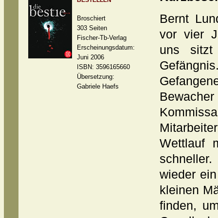
BESTELLEN
Bernt Lun
Broschiert
303 Seiten
vor vier 
Fischer-Tb-Verlag
uns sitzt
Erscheinungsdatum:
Juni 2006
Gefäng
ISBN: 3596165660
Übersetzung:
Gefangene
Gabriele Haefs
Bewacher
Kommissa
Mitarbeite
Wettlauf 
schneller.
wieder ein
kleinen M
finden, u