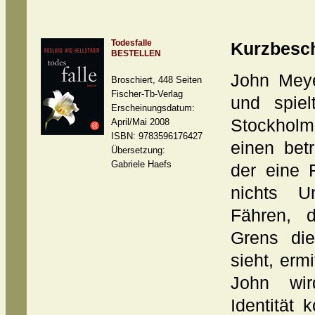
Todesfalle
Kurzbesc
BESTELLEN
John Meye
Broschiert, 448 Seiten
Fischer-Tb-Verlag
und spiel
Erscheinungsdatum:
Stockholm
April/Mai 2008
ISBN: 9783596176427
einen bet
Übersetzung:
Gabriele Haefs
der eine F
nichts U
Fähren, 
Grens di
sieht, ermi
John wir
Identität 