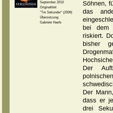
Söhnen, fü
September 2010
Originaltitel:
das ande
"Tre Sekunder" (2009)
Übersetzung:
eingeschle
Gabriele Haefs
bei dem 
riskiert. 
bisher ge
Droge
Hochsicher
Der Auf
polnische
schwedisc
Der Mann,
dass er je
drei Sek