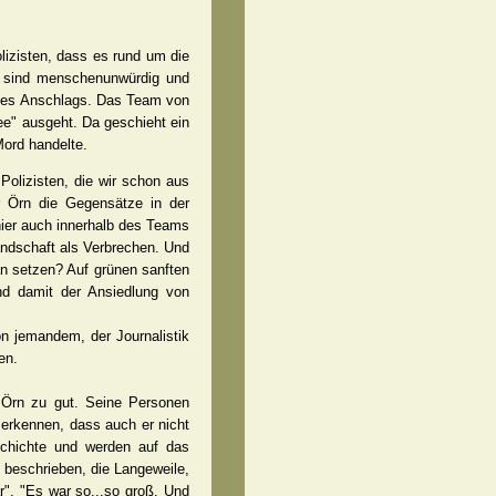
lizisten, dass es rund um die
en sind menschenunwürdig und
n des Anschlags. Das Team von
ee" ausgeht. Da geschieht ein
ord handelte.
 Polizisten, die wir schon aus
r Örn die Gegensätze in der
hier auch innerhalb des Teams
Landschaft als Verbrechen. Und
an setzen? Auf grünen sanften
und damit der Ansiedlung von
on jemandem, der Journalistik
en.
 Örn zu gut. Seine Personen
erkennen, dass auch er nicht
chichte und werden auf das
 beschrieben, die Langeweile,
r". "Es war so...so groß. Und