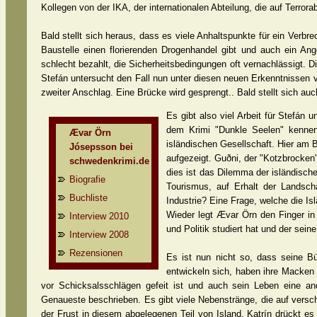
Kollegen von der IKA, der internationalen Abteilung, die auf Terrorab
Bald stellt sich heraus, dass es viele Anhaltspunkte für ein Verbr
Baustelle einen florierenden Drogenhandel gibt und auch ein Ang
schlecht bezahlt, die Sicherheitsbedingungen oft vernachlässigt. 
Stefán untersucht den Fall nun unter diesen neuen Erkenntnissen 
zweiter Anschlag. Eine Brücke wird gesprengt.. Bald stellt sich
Es gibt also viel Arbeit für Stefán 
dem Krimi "Dunkle Seelen" kennen.
Ævar Örn
isländischen Gesellschaft. Hier am 
Jósepsson bei
aufgezeigt. Guðni, der "Kotzbrocken"
schwedenkrimi.de
dies ist das Dilemma der isländisch
Biografie
Tourismus, auf Erhalt der Landscha
Buchliste
Industrie? Eine Frage, welche die I
Wieder legt Ævar Örn den Finger in 
Interview 2010
und Politik studiert hat und der se
Interview 2008
Rezensionen
Es ist nun nicht so, dass seine B
entwickeln sich, haben ihre Macken
vor Schicksalsschlägen gefeit ist und auch sein Leben eine
Genaueste beschrieben. Es gibt viele Nebenstränge, die auf versch
der Frust in diesem abgelegenen Teil von Island. Katrín drückt e