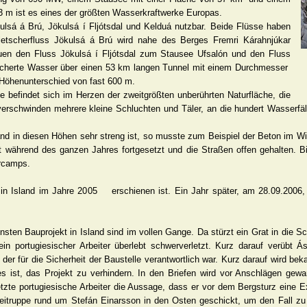
 m ist es eines der größten Wasserkraftwerke Europas.
lsá á Brú, Jökulsá í Fljótsdal und Kelduá nutzbar. Beide Flüsse haben
letscherfluss Jökulsá á Brú wird nahe des Berges Fremri Kárahnjúkar
uen den Fluss Jökulsá í Fljótsdal zum Stausee Ufsalón und den Fluss
peicherte Wasser über einen 53 km langen Tunnel mit einem Durchmesser
 Höhenunterschied von fast 600 m.
 befindet sich im Herzen der zweitgrößten unberührten Naturfläche, die
rschwinden mehrere kleine Schluchten und Täler, an die hundert Wasserfäl
sland in diesen Höhen sehr streng ist, so musste zum Beispiel der Beton im Wi
während des ganzen Jahres fortgesetzt und die Straßen offen gehalten. Bi
ercamps.
 in Island im Jahre 2005 erschienen ist. Ein Jahr später, am 28.09.2006
nsten Bauprojekt in Island sind im vollen Gange. Da stürzt ein Grat in die S
 portugiesischer Arbeiter überlebt schwerverletzt. Kurz darauf verübt Á
r für die Sicherheit der Baustelle verantwortlich war. Kurz darauf wird beka
s ist, das Projekt zu verhindern. In den Briefen wird vor Anschlägen gewarn
letzte portugiesische Arbeiter die Aussage, dass er vor dem Bergsturz eine E
zeitruppe rund um Stefán Einarsson in den Osten geschickt, um den Fall 