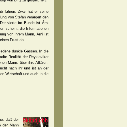
op von Birgitta gespeichert?
ub fahren. Zwar hat er seine
idung von Stefán verärgert den
Der vierte im Bunde ist Árni
en scheint, die Informationen
dung von ihrem Mann, Árni ist
einen Frust ab.
chiedene dunkle Gassen. In die
alte Realität der Reykjaviker
enen Mann, über ihre Affären.
ucht nach ihr und ist an der
hen Wirtschaft und auch in die
he, daß der
aß der Mann