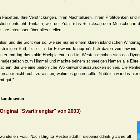
n Facetten. Ihre Verstrickungen, ihren Machtallüren, ihrem Profitdenken und
iche entsteht. Einfach, weil der Zufall (das Schicksal) dem Menschen in
ihre Interessen über alles stellen.
los, und die Sicht war so, wie sie nur an einem klaren isländischen Winterta
 steinigen Bett, bis er in der Felswand knapp nördlich davon verschwand. D
ter ihm lag das kahle Hochplateau, und im Westen erhoben sich das Dyngju
ll majestätisch zum Himmel und machte seinem schneeigen Namen alle Ehre.
achen, der wie eine bedrohliche Wolkenwand auszurücken schien. Die Rentier
ien aber nicht recht zu wissen, wohin es gehen sollte. Natürlich war das hie
mt gut."
 Skandinavien
iginal "Svartir englar" von 2003)
undenen Frau. Nach Birgitta Vésteinsdóttir, siebenunddreißig Jahre alt,