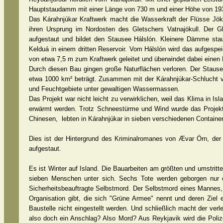
Hauptstaudamm mit einer Länge von 730 m und einer Höhe von 193
Das Kárahnjúkar Kraftwerk macht die Wasserkraft der Flüsse Jöku
ihren Ursprung im Nordosten des Gletschers Vatnajökull. Der G
aufgestaut und bildet den Stausee Hálslón. Kleinere Dämme sta
Kelduá in einem dritten Reservoir. Vom Hálslón wird das aufges
von etwa 7,5 m zum Kraftwerk geleitet und überwindet dabei einen
Durch diesen Bau gingen große Naturflächen verloren. Der Stausee
etwa 1000 km² beträgt. Zusammen mit der Kárahnjúkar-Schlucht ve
und Feuchtgebiete unter gewaltigen Wassermassen.
Das Projekt war nicht leicht zu verwirklichen, weil das Klima in I
erwärmt werden. Trotz Schneestürme und Wind wurde das Projekt 
Chinesen, lebten in Kárahnjúkar in sieben verschiedenen Contain
Dies ist der Hintergrund des Kriminalromanes von Ævar Örn, der
aufgestaut.
Es ist Winter auf Island. Die Bauarbeiten am größten und umstritte
sieben Menschen unter sich. Sechs Tote werden geborgen nur ein
Sicherheitsbeauftragte Selbstmord. Der Selbstmord eines Mannes, de
Organisation gibt, die sich "Grüne Armee" nennt und deren Ziel e
Baustelle nicht eingestellt werden. Und schließlich macht der ver
also doch ein Anschlag? Also Mord? Aus Reykjavik wird die Poli