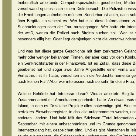
freiberuflich arbeitende Computerspezialistin, geschieden, Mutte
verschwand spurlos nach einem Diskobesuch. Die Polizisten wiss
die Ermittlungen aufnehmen müssen. Sonderbar ist auch, dass sofo
über Birgitta, so scheint es. Wer hatte all diese Information
Suchmeldungen nach der Frau rausgegangen. Wer hatte ein Interes
der weiß, warum die Polizei nach Birgitta suchen soll. Wer ist 
besonders eilig hat. Oder liegt demjenigen nicht die verschwunden
Und was hat diese ganze Geschichte mit dem zerkratzten Gelände
mehr oder weniger bekannten Firmen, der aber kurz vor dem Konkur
ein Senkrechtstarter in der Finanzwelt. Ist es Zufall, dass diese Bi
gearbeitet hat und sogar zwei Jahre Angestellte einer Firma wa
Verhältnis mit ihr hatte, verdichten sich die Verdachtsmomente g
auch keinen Fall? Aber wer interessiert sich so sehr für diese Frau,
Welche Behörde hat Interesse daran? Woran arbeitete Birgitta
Zusammenarbeit mit Amerikanern gearbeitet hatte. An etwas, was 
Island, in dem es für solche Projekte alles notwendige gibt. Eine 
perfektes Einwohnerregister, in das alle aufgenommen werden, und
anderen Ländern. Und bald fällt das Stichwort "Total Informatio
September, mit einem unbeschränkten und im Grunde genommen au
Internetzugang hat, gespeichert sind. Und es gibt Menschen in Isl