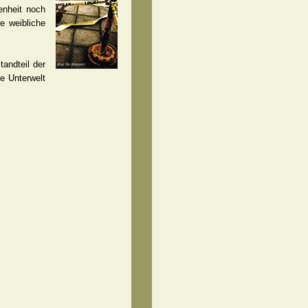
enheit noch
e weibliche
andteil der
ue Unterwelt