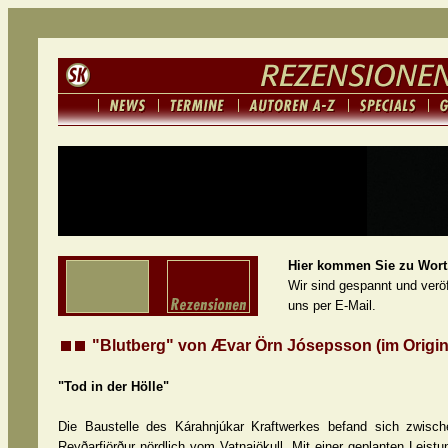
Hier kommen Sie zu Wort.
Wir sind gespannt und veröf
uns per E-Mail.
"Blutberg" von Ævar Örn Jósepsson (im Origin
"Tod in der Hölle"
Die Baustelle des Kárahnjúkar Kraftwerkes befand sich zwisc
Reyðarfjörður nördlich vom Vatnajökull. Mit einer geplanten Lei