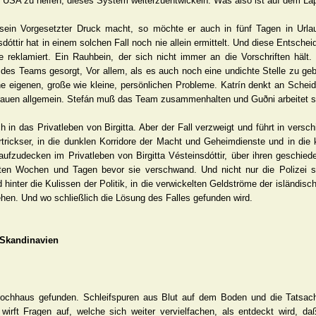
USA zu helfen, dieses System weiterzuentwickeln. Was also ist auf dem Lapt
m sein Vorgesetzter Druck macht, so möchte er auch in fünf Tagen in Urla
dóttir hat in einem solchen Fall noch nie allein ermittelt. Und diese Entsche
 reklamiert. Ein Rauhbein, der sich nicht immer an die Vorschriften hält. 
 des Teams gesorgt, Vor allem, als es auch noch eine undichte Stelle zu geb
ne eigenen, große wie kleine, persönlichen Probleme. Katrín denkt an Schei
Frauen allgemein. Stefán muß das Team zusammenhalten und Guðni arbeitet s
h in das Privatleben von Birgitta. Aber der Fall verzweigt und führt in vers
rickser, in die dunklen Korridore der Macht und Geheimdienste und in die k
aufzudecken im Privatleben von Birgitta Vésteinsdóttir, über ihren geschied
zten Wochen und Tagen bevor sie verschwand. Und nicht nur die Polizei s
hinter die Kulissen der Politik, in die verwickelten Geldströme der isländisc
stehen. Und wo schließlich die Lösung des Falles gefunden wird.
 Skandinavien
ochhaus gefunden. Schleifspuren aus Blut auf dem Boden und die Tatsac
irft Fragen auf, welche sich weiter vervielfachen, als entdeckt wird, d