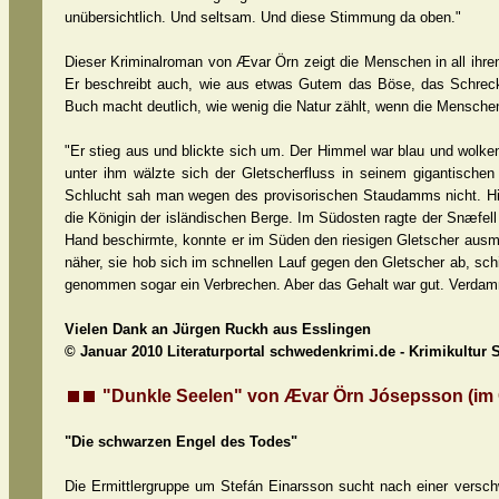
unübersichtlich. Und seltsam. Und diese Stimmung da oben."
Dieser Kriminalroman von Ævar Örn zeigt die Menschen in all ihre
Er beschreibt auch, wie aus etwas Gutem das Böse, das Schreckl
Buch macht deutlich, wie wenig die Natur zählt, wenn die Menschen 
"Er stieg aus und blickte sich um. Der Himmel war blau und wolken
unter ihm wälzte sich der Gletscherfluss in seinem gigantischen
Schlucht sah man wegen des provisorischen Staudamms nicht. Hin
die Königin der isländischen Berge. Im Südosten ragte der Snæfe
Hand beschirmte, konnte er im Süden den riesigen Gletscher ausm
näher, sie hob sich im schnellen Lauf gegen den Gletscher ab, sch
genommen sogar ein Verbrechen. Aber das Gehalt war gut. Verdam
Vielen Dank an Jürgen Ruckh aus Esslingen
© Januar 2010 Literaturportal schwedenkrimi.de - Krimikultur
"Dunkle Seelen" von Ævar Örn Jósepsson (im Or
"Die schwarzen Engel des Todes"
Die Ermittlergruppe um Stefán Einarsson sucht nach einer verschw