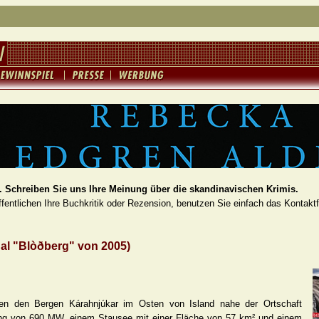
 Schreiben Sie uns Ihre Meinung über die skandinavischen Krimis.
fentlichen Ihre Buchkritik oder Rezension, benutzen Sie einfach das Kontakt
al "Blòðberg" von 2005)
hen den Bergen Kárahnjúkar im Osten von Island nahe der Ortschaft
stung von 690 MW, einem Stausee mit einer Fläche von 57 km² und einem