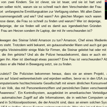
r von zwei Kindern. Sie ist clever, sie ist teuer, und sie ist hart und
en selber nicht, warum sie so schnell nach dem Verschwinden der Frau
rt umfangreiche Ermittlungsakten zur Verfügung stehen. Mit allen Daten
en zusammengestellt und wie? Und wann? Am gleichen Morgen noch waren
se daran, die Frau so schnell zu finden und warum? Wer ist derjenige,
derjenige, der sie finden will und es damit aus irgendwelchen Gründen
e Frau am Herzen sondern ihr Laptop, der mit ihr verschwunden ist?
wagen des Steinar İsfeld Arnarson zu tun? Arnarson, Chef eines Medienko
s steht. Trotzdem wohl bekannt, ein gutaussehender Mann und auch gut geste
rgitta Vésteinsdóttir einige Male für Firmen, die Steinar geleitet hat oder mi
r, die ihm gehörte? Und als die Polizei herausbekommt, dass er auch ein
egen ihn. Aber ist überhaupt etwas passiert? Eine Frau ist verschwunden? Ab
 dass er alle Hebel in Bewegung setzt, sie zu finden.
 zuletzt? Die Polizisten bekommen heraus, dass sie an einem Projekt, 
sie auf Island weiterentwickeln und erproben wollten, bevor es in den USA 
computerisierte hochtechnisierte Gesellschaft mit einem ähnlichen Konsumverh
 ein Volk, das mit Personenkennziffern und persönlichen Daten verschwende
n Awareness". Ein Kontrollsystem, ausgebrütet im amerikanischen Verteidig
tomatischen Zugriff auf alle Informationen, die in welchen Computern u
and in Schlüsselpositionen, die der Ansicht sind, dass an einem solchen Sys