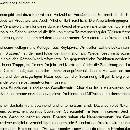
wehr spezialisiert ist.
echen gibt und dazu kommt eine Vielzahl an Verdächtigen. So ermitteln die Po
ebot an Prostituierten. Auch Alkohol floß reichlich. Die Arbeitsbedingung
Die Verantwortlichen für diese dunklen Geschäfte waren alle unter den Opfer
von allen Seiten, während die IKA von einem Terroranschlag der "Grünen Arm
 auch heraus, dass es sich bei dem angenommenen Selbstmord von Arason um M
und seine Kollegin und Kollegen aus Reykjavik. Wir treffen auf die bekannten
 "Blutberg" ist der nachfolgende Kriminalroman. Wieder beschreibt Æva
Beispiel des Kárahnjúkar Kraftwerkes. Die gegensätzliche Positionen werden 
 in der Truppe, ist für das Projekt und Katrín empfindet die Zerstörung der 
en Gesellschaft, das nach der Finanzkrise größer ist denn je. Auf was soll m
ft und der einzigartigen Natur oder auf die Gewinnung billiger Energie 
sländer wohl selbst beantworten müssen.
eine Wunde der isländischen Gesellschaft. Aber dies ist ja zu erwarten, v
ine Kriminalromane dazu benutzt, diese Probleme und Mißstände zu thematisier
ücher deshalb nicht spannend und unterhaltsam sind. Dazu schreibt Ævar
 und Schwächen. So muß Guðni, der "Stinkstiefel" im Team, in diesem Buch 
 andere Wendung nehmen kann. Ebenso haben die Nebenpersonen ihre Ges
iedene mögliche Verdächtige hindeuten, die Situation der Arbeiter wird genau
s einmal im Buch so aus: "Es war irgendwie unwirklich da oben in Kárahnjúka