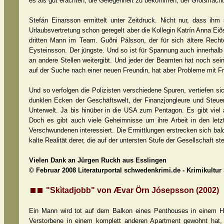
es als gut erachten, die Gelegenheit zu bekommen, der Großmacht 
Stefán Einarsson ermittelt unter Zeitdruck. Nicht nur, dass ih
Urlaubsvertretung schon geregelt aber die Kollegin Katrín Anna Eiðs
dritten Mann im Team. Guðni Pálsson, der für sich ältere Rechte
Eysteinsson. Der jüngste. Und so ist für Spannung auch innerhalb
an andere Stellen weitergibt. Und jeder der Beamten hat noch sei
auf der Suche nach einer neuen Freundin, hat aber Probleme mit 
Und so verfolgen die Polizisten verschiedene Spuren, vertiefen sic
dunklen Ecken der Geschäftswelt, der Finanzjongleure und Steuert
Unterwelt. Ja bis hinüber in die USA zum Pentagon. Es gibt viel 
Doch es gibt auch viele Geheimnisse um ihre Arbeit in den let
Verschwundenen interessiert. Die Ermittlungen erstrecken sich bald 
kalte Realität derer, die auf der untersten Stufe der Gesellschaft 
Vielen Dank an Jürgen Ruckh aus Esslingen
© Februar 2008 Literaturportal schwedenkrimi.de - Krimikultur
"Skìtadjobb" von Ævar Örn Jósepsson (2002)
Ein Mann wird tot auf dem Balkon eines Penthouses in einem H
Verstorbene in einem komplett anderen Apartment gewohnt hat, w