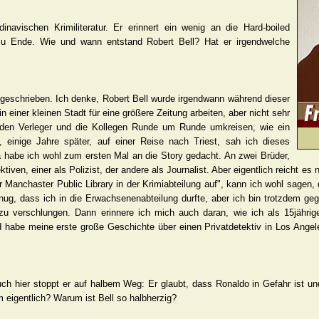
dinavischen Krimiliteratur. Er erinnert ein wenig an die Hard-boiled
t zu Ende. Wie und wann entstand Robert Bell? Hat er irgendwelche
e geschrieben. Ich denke, Robert Bell wurde irgendwann während dieser
 einer kleinen Stadt für eine größere Zeitung arbeiten, aber nicht sehr
d den Verleger und die Kollegen Runde um Runde umkreisen, wie ein
, einige Jahre später, auf einer Reise nach Triest, sah ich dieses
a habe ich wohl zum ersten Mal an die Story gedacht. An zwei Brüder,
iven, einer als Polizist, der andere als Journalist. Aber eigentlich reicht es 
Manchaster Public Library in der Krimiabteilung auf", kann ich wohl sagen, d
nug, dass ich in die Erwachsenenabteilung durfte, aber ich bin trotzdem ge
u verschlungen. Dann erinnere ich mich auch daran, wie ich als 15jähri
habe meine erste große Geschichte über einen Privatdetektiv in Los Angel
Auch hier stoppt er auf halbem Weg: Er glaubt, dass Ronaldo in Gefahr ist u
 eigentlich? Warum ist Bell so halbherzig?