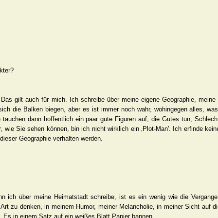
kter?
Das gilt auch für mich. Ich schreibe über meine eigene Geographie, meine 
sich die Balken biegen, aber es ist immer noch wahr, wohingegen alles, wa
ie tauchen dann hoffentlich ein paar gute Figuren auf, die Gutes tun, Schle
, wie Sie sehen können, bin ich nicht wirklich ein ‚Plot-Man'. Ich erfinde ke
n dieser Geographie verhalten werden.
enn ich über meine Heimatstadt schreibe, ist es ein wenig wie die Vergange
 Art zu denken, in meinem Humor, meiner Melancholie, in meiner Sicht auf d
. Es in einem Satz auf ein weißes Blatt Papier bannen.