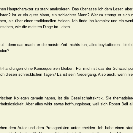
inen Hauptcharakter zu stark analysieren. Das überlasse ich dem Leser, aber 
isten? Ist er ein guter Mann, ein schlechter Mann? Warum strengt er sich 
ben, als über einen traditionellen Helden. Ich finde ihn komplex und ein weni
enschen, wie die meisten Dinge im Leben.
 tut - denn das macht er die meiste Zeit: nichts tun, alles boykottieren - b
ieden?
ht-Handlungen ohne Konsequenzen bleiben. Für mich ist das der Schwachpun
 nach diesen schrecklichen Tagen? Es ist sein Niedergang. Also auch, wenn ni
schen Kollegen gemein haben, ist die Gesellschaftskritik. Sie thematisier
Arbeitslosigkeit. Aber alles wirkt etwas hoffnungsloser, weil sich Robert Bell a
hen dem Autor und dem Protagonisten unterscheiden. Ich habe einen star