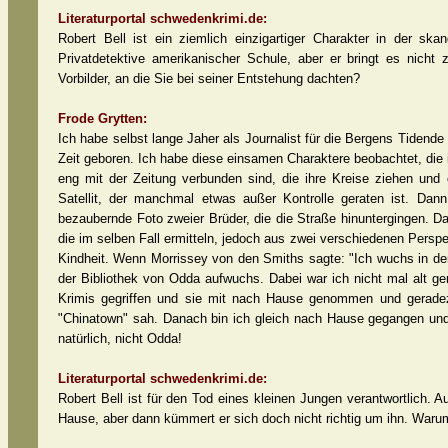
Literaturportal schwedenkrimi.de:
Robert Bell ist ein ziemlich einzigartiger Charakter in der skan
Privatdetektive amerikanischer Schule, aber er bringt es nich
Vorbilder, an die Sie bei seiner Entstehung dachten?
Frode Grytten:
Ich habe selbst lange Jaher als Journalist für die Bergens Tidend
Zeit geboren. Ich habe diese einsamen Charaktere beobachtet, die in
eng mit der Zeitung verbunden sind, die ihre Kreise ziehen un
Satellit, der manchmal etwas außer Kontrolle geraten ist. Dann
bezaubernde Foto zweier Brüder, die die Straße hinuntergingen. D
die im selben Fall ermitteln, jedoch aus zwei verschiedenen Perspekt
Kindheit. Wenn Morrissey von den Smiths sagte: "Ich wuchs in der 
der Bibliothek von Odda aufwuchs. Dabei war ich nicht mal alt ge
Krimis gegriffen und sie mit nach Hause genommen und geradez
"Chinatown" sah. Danach bin ich gleich nach Hause gegangen und 
natürlich, nicht Odda!
Literaturportal schwedenkrimi.de:
Robert Bell ist für den Tod eines kleinen Jungen verantwortlich. 
Hause, aber dann kümmert er sich doch nicht richtig um ihn. Warum