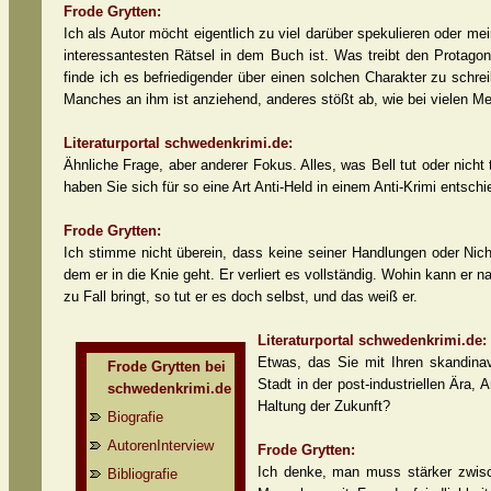
Frode Grytten:
Ich als Autor möcht eigentlich zu viel darüber spekulieren oder me
interessantesten Rätsel in dem Buch ist. Was treibt den Protagon
finde ich es befriedigender über einen solchen Charakter zu schrei
Manches an ihm ist anziehend, anderes stößt ab, wie bei vielen M
Literaturportal schwedenkrimi.de:
Ähnliche Frage, aber anderer Fokus. Alles, was Bell tut oder nicht
haben Sie sich für so eine Art Anti-Held in einem Anti-Krimi entsch
Frode Grytten:
Ich stimme nicht überein, dass keine seiner Handlungen oder Nic
dem er in die Knie geht. Er verliert es vollständig. Wohin kann er
zu Fall bringt, so tut er es doch selbst, und das weiß er.
Literaturportal schwedenkrimi.de:
Etwas, das Sie mit Ihren skandinavi
Frode Grytten bei
Stadt in der post-industriellen Ära, 
schwedenkrimi.de
Haltung der Zukunft?
Biografie
AutorenInterview
Frode Grytten:
Ich denke, man muss stärker zwisc
Bibliografie