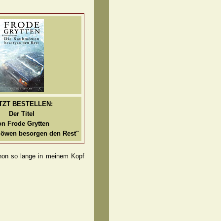
TZT BESTELLEN:
Der Titel
on Frode Grytten
öwen besorgen den Rest"
chon so lange in meinem Kopf