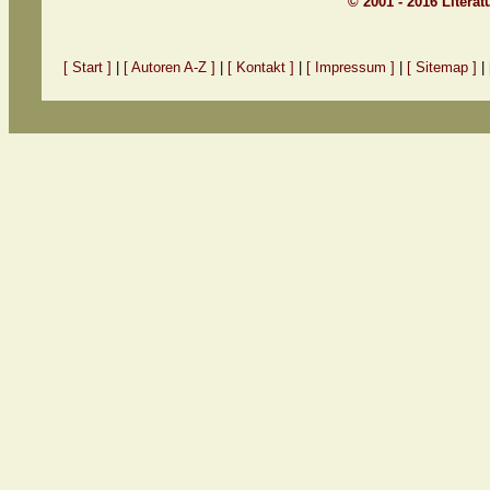
© 2001 - 2016 Litera
[ Start ]
|
[ Autoren A-Z ]
|
[ Kontakt ]
|
[ Impressum ]
|
[ Sitemap ]
|