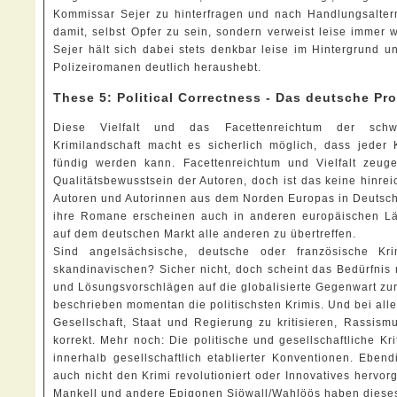
Kommissar Sejer zu hinterfragen und nach Handlungsaltern
damit, selbst Opfer zu sein, sondern verweist leise immer
Sejer hält sich dabei stets denkbar leise im Hintergrund
Polizeiromanen deutlich heraushebt.
These 5: Political Correctness - Das deutsche P
Diese Vielfalt und das Facettenreichtum der schw
Krimilandschaft macht es sicherlich möglich, dass jede
fündig werden kann. Facettenreichtum und Vielfalt zeu
Qualitätsbewusstsein der Autoren, doch ist das keine hinre
Autoren und Autorinnen aus dem Norden Europas in Deutschl
ihre Romane erscheinen auch in anderen europäischen Lä
auf dem deutschen Markt alle anderen zu übertreffen.
Sind angelsächsische, deutsche oder französische Kri
skandinavischen? Sicher nicht, doch scheint das Bedürfnis
und Lösungsvorschlägen auf die globalisierte Gegenwart zur
beschrieben momentan die politischsten Krimis. Und bei aller 
Gesellschaft, Staat und Regierung zu kritisieren, Rassismus
korrekt. Mehr noch: Die politische und gesellschaftliche Kr
innerhalb gesellschaftlich etablierter Konventionen. Ebe
auch nicht den Krimi revolutioniert oder Innovatives hervo
Mankell und andere Epigonen Sjöwall/Wahlöös haben dieses Fe