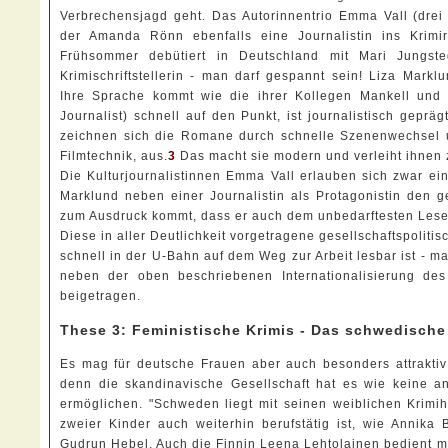
Verbrechensjagd geht. Das Autorinnentrio Emma Vall (drei 
der Amanda Rönn ebenfalls eine Journalistin ins Krimi
Frühsommer debütiert in Deutschland mit Mari Jungsted
Krimischriftstellerin - man darf gespannt sein! Liza Marklu
Ihre Sprache kommt wie die ihrer Kollegen Mankell und 
Journalist) schnell auf den Punkt, ist journalistisch geprä
zeichnen sich die Romane durch schnelle Szenenwechsel u
Filmtechnik, aus.
3
Das macht sie modern und verleiht ihnen 
Die Kulturjournalistinnen Emma Vall erlauben sich zwar ein
Marklund neben einer Journalistin als Protagonistin den ges
zum Ausdruck kommt, dass er auch dem unbedarftesten Leser
Diese in aller Deutlichkeit vorgetragene gesellschaftspoliti
schnell in der U-Bahn auf dem Weg zur Arbeit lesbar ist - ma
neben der oben beschriebenen Internationalisierung de
beigetragen.
These 3: Feministische Krimis - Das schwedische
Es mag für deutsche Frauen aber auch besonders attraktiv
denn die skandinavische Gesellschaft hat es wie keine an
ermöglichen. "Schweden liegt mit seinen weiblichen Krimih
zweier Kinder auch weiterhin berufstätig ist, wie Annika
Gudrun Hebel. Auch die Finnin Leena Lehtolainen bedient mit 