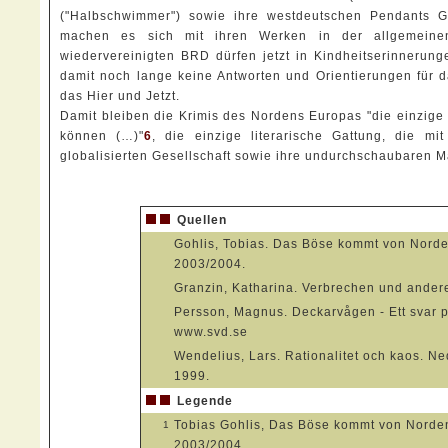
("Halbschwimmer") sowie ihre westdeutschen Pendants 
machen es sich mit ihren Werken in der allgemeinen
wiedervereinigten BRD dürfen jetzt in Kindheitserinnerun
damit noch lange keine Antworten und Orientierungen für da
das Hier und Jetzt.
Damit bleiben die Krimis des Nordens Europas "die einzige
können (…)"
6
, die einzige literarische Gattung, die m
globalisierten Gesellschaft sowie ihre undurchschaubaren M
Quellen
Gohlis, Tobias. Das Böse kommt von Norde
2003/2004.
Granzin, Katharina. Verbrechen und ander
Persson, Magnus. Deckarvågen - Ett svar 
www.svd.se
Wendelius, Lars. Rationalitet och kaos. Ned
1999.
Legende
Tobias Gohlis, Das Böse kommt von Norden
1
2003/2004.