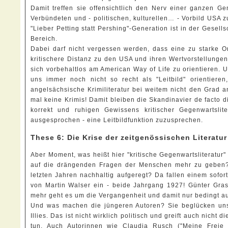
Damit treffen sie offensichtlich den Nerv einer ganzen 
Verbündeten und - politischen, kulturellen… - Vorbild USA 
"Lieber Petting statt Pershing"-Generation ist in der Gesell
Bereich.
Dabei darf nicht vergessen werden, dass eine zu starke Or
kritischere Distanz zu den USA und ihren Wertvorstellungen 
sich vorbehaltlos am American Way of Life zu orientieren.
uns immer noch nicht so recht als "Leitbild" orientiere
angelsächsische Krimiliteratur bei weitem nicht den Grad a
mal keine Krimis! Damit bleiben die Skandinavier de facto die
korrekt und ruhigen Gewissens kritischer Gegenwartsli
ausgesprochen - eine Leitbildfunktion zuzusprechen.
These 6: Die Krise der zeitgenössischen Literatur
Aber Moment, was heißt hier "kritische Gegenwartsliteratur" 
auf die drängenden Fragen der Menschen mehr zu geben? S
letzten Jahren nachhaltig aufgeregt? Da fallen einem sofo
von Martin Walser ein - beide Jahrgang 1927! Günter Gras
mehr geht es um die Vergangenheit und damit nur bedingt a
Und was machen die jüngeren Autoren? Sie beglücken uns 
Illies. Das ist nicht wirklich politisch und greift auch nicht
tun. Auch Autorinnen wie Claudia Rusch ("Meine Freie