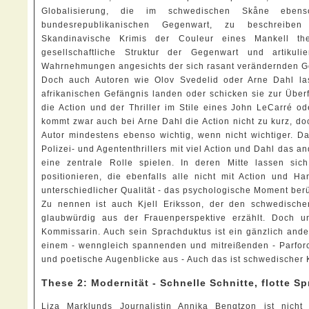
Globalisierung, die im schwedischen Skåne ebe
bundesrepublikanischen Gegenwart, zu beschreibe
Skandinavische Krimis der Couleur eines Mankell th
gesellschaftliche Struktur der Gegenwart und artikul
Wahrnehmungen angesichts der sich rasant verändernden G
Doch auch Autoren wie Olov Svedelid oder Arne Dahl las
afrikanischen Gefängnis landen oder schicken sie zur Über
die Action und der Thriller im Stile eines John LeCarré o
kommt zwar auch bei Arne Dahl die Action nicht zu kurz, 
Autor mindestens ebenso wichtig, wenn nicht wichtiger. D
Polizei- und Agententhrillers mit viel Action und Dahl das a
eine zentrale Rolle spielen. In deren Mitte lassen s
positionieren, die ebenfalls alle nicht mit Action und H
unterschiedlicher Qualität - das psychologische Moment ber
Zu nennen ist auch Kjell Eriksson, der den schwedische
glaubwürdig aus der Frauenperspektive erzählt. Doch un
Kommissarin. Auch sein Sprachduktus ist ein gänzlich and
einem - wenngleich spannenden und mitreißenden - Parforce
und poetische Augenblicke aus - Auch das ist schwedischer 
These 2: Modernität - Schnelle Schnitte, flotte S
Liza Marklunds Journalistin Annika Bengtzon ist nicht 