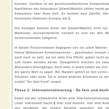
konnten. Seitdem ist die gesellschaftskritische Komponen
Nachfahren des Autorsduos Sjöwall/Wahlöö zählen heute ge
Edwardson oder Anne Holt. Es besteht kein Zweifel: Der s
moralische Gewissen Europas dar.
1
Die heutigen Autoren teilen mit Sjöwall/Wahlöö nicht nu
Marklunds Journalistenkrimi handelt es sich bei den W
vorherrschenden Subgenre.
In diesen Polizeiromanen begegnen uns vor allem Männer, 
Hanne Wilhelmsen Kommissarinnen -, geschieden, einsam, ei
auch noch so sehr, sie tun stets ihre Pflicht, geben nicht a
zum Guten wenden werde. Gelegentlich brechen sie zwar
Wallanders Alleingänge), doch alles in allem halten sie sic
die ganze Welt zu jagen. Bei Mankell gehört es fast schon
Situation oder einer Tat in einem anderen Kontinent zu v
zuletzt "Vor dem Frost" zeigen.
These 1: Internationalisierung - So fern und doc
Damit hat der schwedische Krimi eine Internationalisierung
Leser interessant macht.
2
Hier sind Autoren, hier sind Ko
uns verstehen, die unsere Sprache sprechen, die ve