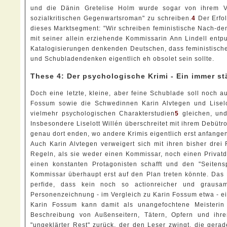
und die Dänin Gretelise Holm wurde sogar von ihrem Ver
sozialkritischen Gegenwartsroman" zu schreiben.
4
Der Erfo
dieses Marktsegment: "Wir schreiben feministische Nach-dem
mit seiner allein erziehende Kommissarin Ann Lindell entpu
Katalogisierungen denkenden Deutschen, dass feministisch
und Schubladendenken eigentlich eh obsolet sein sollte.
These 4: Der psychologische Krimi - Ein immer s
Doch eine letzte, kleine, aber feine Schublade soll noch 
Fossum sowie die Schwedinnen Karin Alvtegen und Liselo
vielmehr psychologischen Charakterstudien
5
gleichen, und
Insbesondere Liselott Willén überschreitet mit ihrem Debütro
genau dort enden, wo andere Krimis eigentlich erst anfangen
Auch Karin Alvtegen verweigert sich mit ihren bisher drei
Regeln, als sie weder einen Kommissar, noch einen Privatd
einen konstanten Protagonisten schafft und den "Seitens
Kommissar überhaupt erst auf den Plan treten könnte. Das
perfide, dass kein noch so actionreicher und grausa
Personenzeichnung - im Vergleich zu Karin Fossum etwa - e
Karin Fossum kann damit als unangefochtene Meisterin
Beschreibung von Außenseitern, Tätern, Opfern und ihre
"ungeklärter Rest" zurück, der den Leser zwingt, die gera