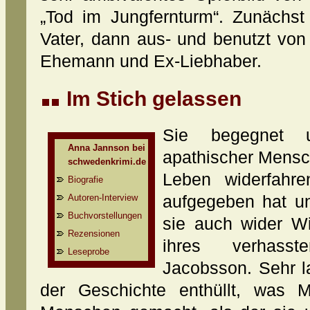
„Tod im Jungfernturm“. Zunächst 
Vater, dann aus- und benutzt vo
Ehemann und Ex-Liebhaber.
Im Stich gelassen
Sie begegnet u
Anna Jannson bei
apathischer Mensch
schwedenkrimi.de
Leben widerfahre
Biografie
Autoren-Interview
aufgegeben hat un
Buchvorstellungen
sie auch wider W
Rezensionen
ihres verhass
Leseprobe
Jacobsson. Sehr l
der Geschichte enthüllt, was