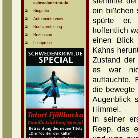
stemmte den
schwedenkrimi.de
ein bißchen 
Biografie
Autoreninterview
spürte er
Buchvorstellung
hoffentlich w
Rezension
einen Blick
Leseprobe
Kahns herunt
Zustand der
es war nic
auftauchte.
die bewegte 
Augenblick s
Himmel.
In seiner er
Reep, das er