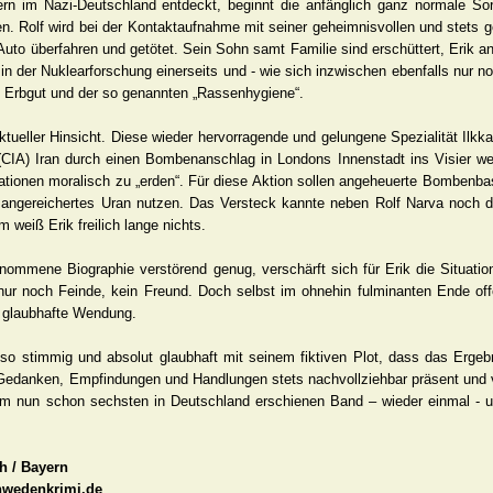
ltern im Nazi-Deutschland entdeckt, beginnt die anfänglich ganz normale S
 Rolf wird bei der Kontaktaufnahme mit seiner geheimnisvollen und stets ge
uto überfahren und getötet. Sein Sohn samt Familie sind erschüttert, Erik an
s in der Nuklearforschung einerseits und - wie sich inzwischen ebenfalls nur 
m Erbgut und der so genannten „Rassenhygiene“.
ueller Hinsicht. Diese wieder hervorragende und gelungene Spezialität Ilk
 (CIA) Iran durch einen Bombenanschlag in Londons Innenstadt ins Visier we
erationen moralisch zu „erden“. Für diese Aktion sollen angeheuerte Bombenb
 angereichertes Uran nutzen. Das Versteck kannte neben Rolf Narva noch d
m weiß Erik freilich lange nichts.
nommene Biographie verstörend genug, verschärft sich für Erik die Situation,
nur noch Feinde, kein Freund. Doch selbst im ohnehin fulminanten Ende offen
h glaubhafte Wendung.
 so stimmig und absolut glaubhaft mit seinem fiktiven Plot, dass das Erge
en Gedanken, Empfindungen und Handlungen stets nachvollziehbar präsent und v
em nun schon sechsten in Deutschland erschienen Band – wieder einmal - unüb
th / Bayern
chwedenkrimi.de