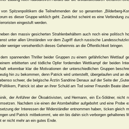
 von Spitzenpolitikern die Teilnehmenden der so genannten „Bilderberg-Kon
worum es dieser Gruppe wirklich geht. Zunächst scheint es eine Verbindung z
erroristen eingestuft werden.
 neben den massiv gesicherten Strahlenbehältern auch noch eine politisch ho
enst unter allen Umständen vor dem Zugriff durch russische Landesschutzkrä
der weniger versehentlich dieses Geheimnis an die Öffentlichkeit bringen.
n dem spannenden Thriller beider Gruppen zu einem gefährlichen Wettlauf ge
 einem erbitterten und tödliche Opfer fordernden Wettkampf der beiden Int
chaft erkennbar klar die Motivationen der unterschiedlichen Gruppen beschr
utig hin zu bekommen, denn Patrick wird unterstellt, übergelaufen und an dem
gs ebenso schwer, die belgische Ärztin Sandrine Denaux auf der Seite der „Gute
 Politikern, Patrick ist aber an ihrer Schuld am Tod seiner Freundin Beate übe
nik, der Anführer der Ökoaktivisten, und Hermann, ein Ex-Söldner, nicht n
msetzen. Nachdem sie einen der Atombehälter aufgebohrt und eine Probe e
chsetzung der Interessen der Widerständler entnommen haben, ticken gleich 
angen und Patrick mitbekommt, wie ein bis dahin sich verborgen gehaltenes M
t er nicht mehr an ein gutes Ende.