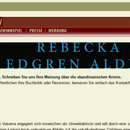
 Schreiben Sie uns Ihre Meinung über die skandinavischen Krimis.
fentlichen Ihre Buchkritik oder Rezension, benutzen Sie einfach das Kontakt
k Vasama engagiert sich inzwischen als Umweltaktivist und will durch eine 
ner Ladung hoch radioaktiven Abfalls auf die unkalkulierbaren Gefahren ein