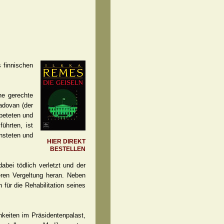
 finnischen
ne gerechte
adovan (der
ebeteten und
ührten, ist
nsteten und
HIER DIREKT
BESTELLEN
bei tödlich verletzt und der
ren Vergeltung heran. Neben
 für die Rehabilitation seines
hkeiten im Präsidentenpalast,