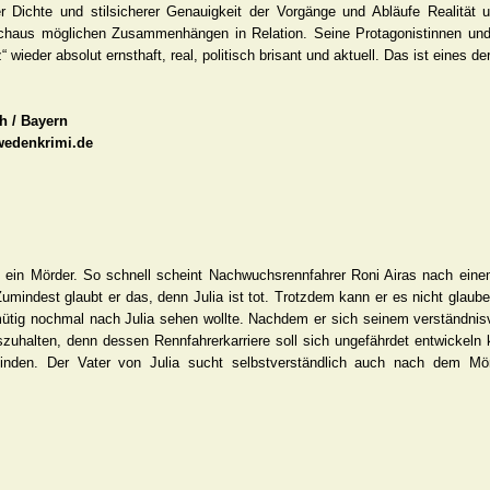
ichte und stilsicherer Genauigkeit der Vorgänge und Abläufe Realität und
urchaus möglichen Zusammenhängen in Relation. Seine Protagonistinnen und
wieder absolut ernsthaft, real, politisch brisant und aktuell. Das ist eines de
th / Bayern
hwedenkrimi.de
 ein Mörder. So schnell scheint Nachwuchsrennfahrer Roni Airas nach einem
umindest glaubt er das, denn Julia ist tot. Trotzdem kann er es nicht glaub
ütig nochmal nach Julia sehen wollte. Nachdem er sich seinem verständnisv
szuhalten, denn dessen Rennfahrerkarriere soll sich ungefährdet entwickeln
 finden. Der Vater von Julia sucht selbstverständlich auch nach dem Mör