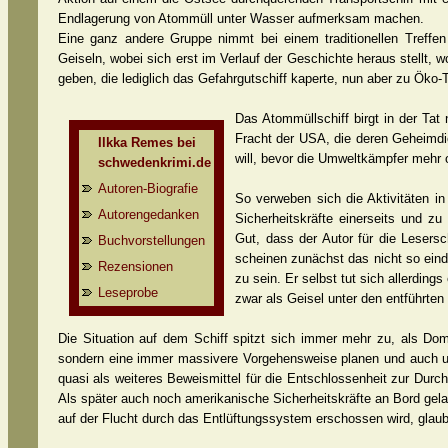
Endlagerung von Atommüll unter Wasser aufmerksam machen.
Eine ganz andere Gruppe nimmt bei einem traditionellen Treffen
Geiseln, wobei sich erst im Verlauf der Geschichte heraus stellt, 
geben, die lediglich das Gefahrgutschiff kaperte, nun aber zu Öko-T
Das Atommüllschiff birgt in der Tat
Fracht der USA, die deren Geheimdi
Ilkka Remes bei
will, bevor die Umweltkämpfer mehr o
schwedenkrimi.de
Autoren-Biografie
So verweben sich die Aktivitäten i
Autorengedanken
Sicherheitskräfte einerseits und zu
Gut, dass der Autor für die Lesers
Buchvorstellungen
scheinen zunächst das nicht so einde
Rezensionen
zu sein. Er selbst tut sich allerdin
Leseprobe
zwar als Geisel unter den entführten
Die Situation auf dem Schiff spitzt sich immer mehr zu, als Domi
sondern eine immer massivere Vorgehensweise planen und auch u
quasi als weiteres Beweismittel für die Entschlossenheit zur Dur
Als später auch noch amerikanische Sicherheitskräfte an Bord gel
auf der Flucht durch das Entlüftungssystem erschossen wird, glaub