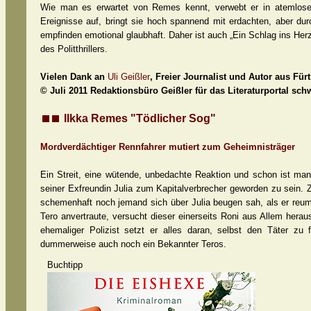
Wie man es erwartet von Remes kennt, verwebt er in atemloser D
Ereignisse auf, bringt sie hoch spannend mit erdachten, aber d
empfinden emotional glaubhaft. Daher ist auch „Ein Schlag ins Herz“ 
des Politthrillers.
Vielen Dank an
Uli Geißler
, Freier Journalist und Autor aus Für
© Juli 2011 Redaktionsbüro Geißler für das Literaturportal sc
Ilkka Remes "Tödlicher Sog"
Mordverdächtiger Rennfahrer mutiert zum Geheimnisträger
Ein Streit, eine wütende, unbedachte Reaktion und schon ist man
seiner Exfreundin Julia zum Kapitalverbrecher geworden zu sein. Z
schemenhaft noch jemand sich über Julia beugen sah, als er reum
Tero anvertraute, versucht dieser einerseits Roni aus Allem herau
ehemaliger Polizist setzt er alles daran, selbst den Täter zu
dummerweise auch noch ein Bekannter Teros.
Buchtipp