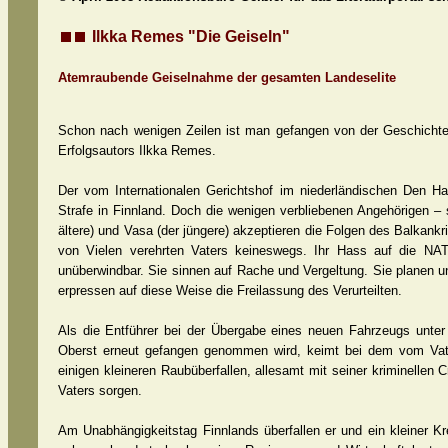
Ilkka Remes "Die Geiseln"
Atemraubende Geiselnahme der gesamten Landeselite
Schon nach wenigen Zeilen ist man gefangen von der Geschichte – 
Erfolgsautors Ilkka Remes.
Der vom Internationalen Gerichtshof im niederländischen Den Ha
Strafe in Finnland. Doch die wenigen verbliebenen Angehörigen 
ältere) und Vasa (der jüngere) akzeptieren die Folgen des Balkank
von Vielen verehrten Vaters keineswegs. Ihr Hass auf die NAT
unüberwindbar. Sie sinnen auf Rache und Vergeltung. Sie planen 
erpressen auf diese Weise die Freilassung des Verurteilten.
Als die Entführer bei der Übergabe eines neuen Fahrzeugs unter 
Oberst erneut gefangen genommen wird, keimt bei dem vom Vate
einigen kleineren Raubüberfallen, allesamt mit seiner kriminellen 
Vaters sorgen.
Am Unabhängigkeitstag Finnlands überfallen er und ein kleiner Kr