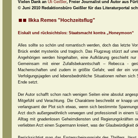
Vielen Dank an
Uli Geißler
, Freier Journalist und Autor aus Für
© Juni 2010 Redaktionsbüro Geißler für das Literaturportal s
Ilkka Remes "Hochzeitsflug"
Eiskalt und rücksichtslos: Staatsmacht kontra „Honeymoon“
Alles sollte so schön und romantisch werden, doch das letzte Vor
Brück endet mysteriös und tragisch. Das Flugzeug stürzt auf uner
Angehörigen werden hingehalten, eine Aufklärung geschieht nur 
Gemeinsam mit einer Zufallsbekanntschaft – Rebecca - gerät 
Machenschaften und zudem in größte Gefahr, weil der ein von 
Verfolgungsjagden und lebensbedrohliche Situationen reihen sic
Ende setzt.
Der Autor schafft schon nach wenigen Seiten eine absolut angesp
Mitgefühl und Verachtung. Die Charaktere beschreibt er knapp un
verlangsamt der Plot sich etwas, wenn sich bestimmte Spannungsm
Arzt doch außergewöhnlich verwegen und professionell in einem U
Alltag mit gnadenlosen Geheimdiensten und Regierungskräften o
verliebten Arzt einen Supermann kreiert, was der Glaubwürdigkeit 
Berücksichtigt man das Ersterscheinungsjahr des Thrillers, läss