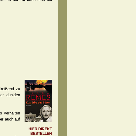
treißend zu
ner dunklen
es Verhalten
her auch auf
HIER DIREKT
BESTELLEN