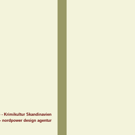
e - Krimikultur Skandinavien
 - nordpower design agentur