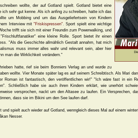
chreiben wollte, der auf Gotland spielt. Gotland bietet eine
ich sehr gut kenne. Als ich anfing zu schreiben, hatte ich das
llte um Mobbing und um das Ausgeliefertsein von Kindern
inem Interview mit
"Friskispressen"
. Sport spielt eine wichtige
Woche trifft sie sich mit einer Freundin zum Powerwalking, und
rischluftfanatiker" eine kleine Rolle. Sport bietet ihr einen
ess. "Als die Geschichte allmählich Gestalt annahm, hat mich
rnalismus muss immer alles wahr und relevant sein, aber hier
Di
nn man die Wirklichkeit verändern."
ieben hatte, rief sie beim Bonniers Verlag an und wurde zu
haben wollte. Vier Monate später lag es auf seinem Schreibtisch. Als Mari da
er Roman ist fantastisch, den veröffentlichen wir!" "Ich wäre fast in ein 
sen". Schließlich habe sie auch ihren Kindern erklärt, wie unerhört schw
nigerweise versprochen, nackt um den Altasee zu laufen. Ein Versprechen, da
nnen, dass sie im Bikini um den See laufen darf.
eit und spielt auch wieder auf Gotland, wenngleich dieses Mal auf einem winte
Håkan Nesser.