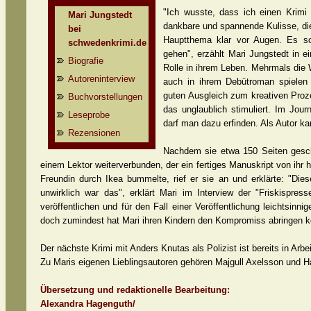
"Ich wusste, dass ich einen Krimi s
Mari Jungstedt
dankbare und spannende Kulisse, die 
bei
Hauptthema klar vor Augen. Es so
schwedenkrimi.de
gehen", erzählt Mari Jungstedt in e
Biografie
Rolle in ihrem Leben. Mehrmals die 
Autoreninterview
auch in ihrem Debütroman spielen "F
guten Ausgleich zum kreativen Proz
Buchvorstellungen
das unglaublich stimuliert. Im Jou
Leseprobe
darf man dazu erfinden. Als Autor ka
Rezensionen
Nachdem sie etwa 150 Seiten geschr
einem Lektor weiterverbunden, der ein fertiges Manuskript von ihr 
Freundin durch Ikea bummelte, rief er sie an und erklärte: "Dies
unwirklich war das", erklärt Mari im Interview der "Friskispres
veröffentlichen und für den Fall einer Veröffentlichung leichtsin
doch zumindest hat Mari ihren Kindern den Kompromiss abringen kö
Der nächste Krimi mit Anders Knutas als Polizist ist bereits in Arb
Zu Maris eigenen Lieblingsautoren gehören Majgull Axelsson und 
Übersetzung und redaktionelle Bearbeitung:
Alexandra Hagenguth/