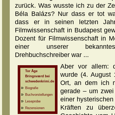
zurück. Was wusste ich zu der Zei
Béla Balázs? Nur dass er tot wa
dass er in seinen letzten Jahr
Filmwissenschaft in Budapest gew
Dozent für Filmwissenschaft in 
einer unserer bekannteste
Drehbuchschreiber war ...
Aber vor allem: 
Tor Åge
wurde (4. August
Bringsværd bei
schwedenkrimi.de
Ort, an dem ich 
Biografie
gerade – um zwei
Buchvorstellungen
einer hysterischen
Leseprobe
Kräften zu überz
Rezensionen