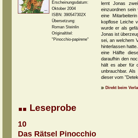
Erscheinungsdatum:
lernt Jonas zwe
Oktober 2004
einzuordnen sein w
ISBN: 390547302X
eine Mitarbeiter
Übersetzung:
kopflose Leiche v
Roman Steinlin
wurde er als gefä
Originaltitel:
Jonas ist überzeu
"Pinocchio-papirene"
sei, an welchem V
hinterlassen hatt
eine Hälfte dies
daraufhin den noc
hält es aber für 
unbrauchbar. Als 
dieser vom "Detek
Direkt beim Verla
Leseprobe
10
Das Rätsel Pinocchio