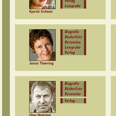
Kjersti Scheen
Jorun Thørring
Olav Njølstad