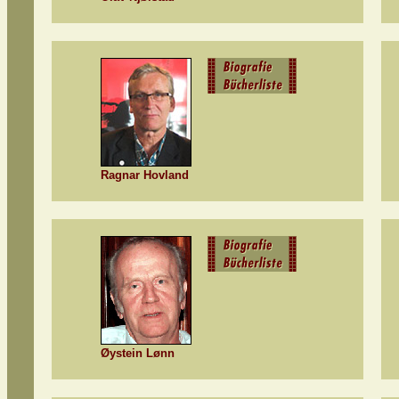
Ragnar Hovland
Øystein Lønn